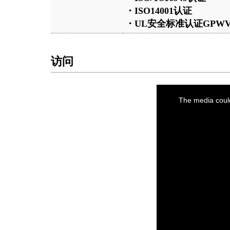
・
ISO14001
认证
・
UL
安全标准认证
GPWV2
访问