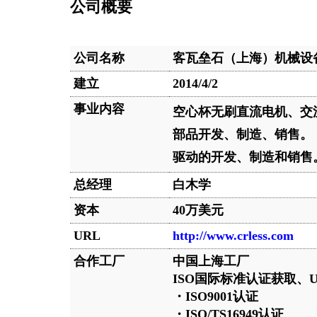
公司概要
公司名称
客瓦垒石（上海）机械设
建立
2014/4/2
事业内容
空心杯无刷直流电机、交
部品开发、制造、销售。
驱动的开发、制造和销售
总经理
白木学
资本
40
万美元
URL
http://www.crless.com
合作工厂
中国上海工厂
ISO
国际标准认证获取、
・
ISO9001
认证
・
ISO/TS16949
认证