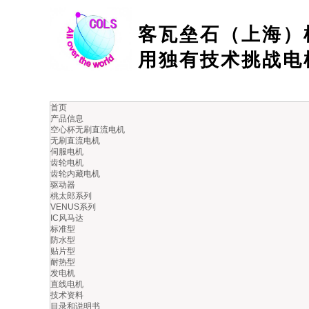
客瓦垒石（上海）
用独有技术挑战电
首页
产品信息
空心杯无刷直流电机
无刷直流电机
伺服电机
齿轮电机
齿轮内藏电机
驱动器
桃太郎系列
VENUS系列
IC风马达
标准型
防水型
首页
公司概要
问候
>>
>>
贴片型
耐热型
发电机
直线电机
技术资料
目录和说明书