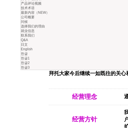
产品评论视频
技术术语
最新内容（NEW）
客瓦垒石
(
上海
)
机械设备有限公司
公司概要
问候
2014
年在华成立的子公司，是专业
选择我们的理由
的公司。本公司首次开发业界的直
就业信息
联系我们
心杯直线电动机的先驱，提升了直
Q&A
技术添加到传统的
技术中，
日文
无铁芯
English
业界上小型、轻量、高输出、高效
한글
한글1
公司产品广泛应用在轻量化运动环
한글2
智能机器人、
AGV
等行业和领域。
한글3
拜托大家今后继续一如既往的关心
经营理念
经营方针