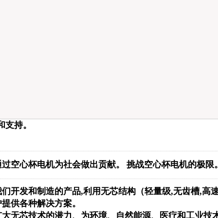
是国际知名电机企业客瓦垒石电机株式会社于
开发•制造•销售小型、轻型化空心杯电机产品
线电机•直线伺服电机的空心杯转子，作为空
线电机的轻量化、响应力。此外，我们将原始
加上我司独有技术实现小型化、轻量化，达成
率的世界电机领先水平。
境，如汽车、航天港空、医疗机器、电动车、
我司是一家经常挑战界限电机技术的的公司。
和支持。
通过空心杯电机为社会做出贡献。
挑战空心杯电机的极限
我们开发和制造的产品
,
利用无芯结构（轻量级
,
无齿槽
,
高
户提供各种解决方案。
扩大无芯技术的潜力、为环境、自然能源、医疗和工业技